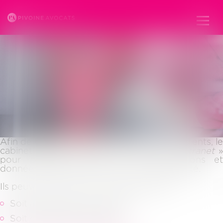
Ouvr
le
men
ESPACE CLIENT
Afin de toujours mieux tenir informés ses clients, le
cabinet pivoine dispose d’un espace «
extranet
pour partager avec eux les informations et
données qui les concernent en toute sécurité.
Ils peuvent accéder à leur espace client :
Soit à partir du site internet
Soit en cliquant sur le lien