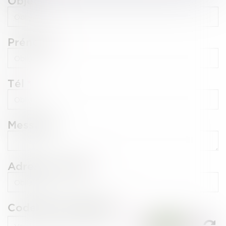
Objet
Prénom
Tél
Message
Adresse e-mail
Code de vérification