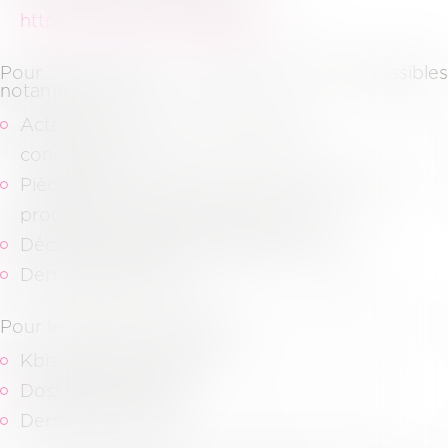
https://pivoine.secibonline.fr/
.
Pour les dossiers judiciaires, sont accessibles
notamment les
Actes de procédures (assignation,
conclusions…)
Pièces communiquées dans le cadre de la
procédure et aux pièces adverses,
Décisions de justice (jugement, arrêts…)
Dernières factures.
Pour les dossiers juridiques,
Kbis, derniers statuts,
Dossiers d’archives,
Dernières factures.