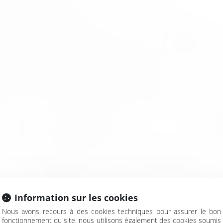
Information sur les cookies
Nous avons recours à des cookies techniques pour assurer le bon
fonctionnement du site, nous utilisons également des cookies soumis