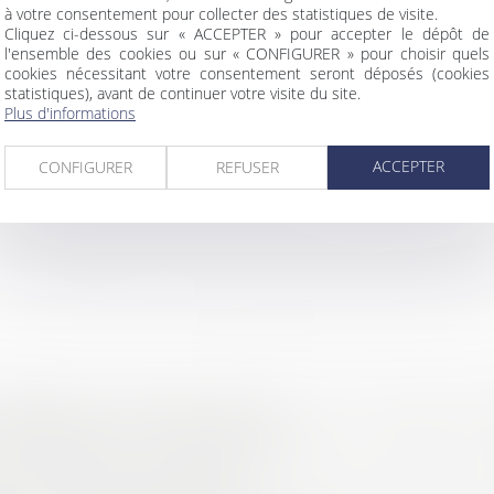
à votre consentement pour collecter des statistiques de visite.
Cliquez ci-dessous sur « ACCEPTER » pour accepter le dépôt de
l'ensemble des cookies ou sur « CONFIGURER » pour choisir quels
cookies nécessitant votre consentement seront déposés (cookies
statistiques), avant de continuer votre visite du site.
Plus d'informations
ACCEPTER
CONFIGURER
REFUSER
 rédige des contrats types ou des contrats indiv
domaines de la vie économique.
 contentieux, le cabinet propose les solutions le
preuve d’un éventuel litige.