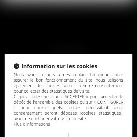
TERROIR
Information sur les cookies
Nous avons recours à des cookies techniques pour
assurer le bon fonctionnement du site, nous utilisons
également des cookies soumis à votre consentement
pour collecter des statistiques de visite.
Cliquez ci-dessous sur « ACCEPTER » pour accepter le
dépôt de l'ensemble des cookies ou sur « CONFIGURER
» pour choisir quels cookies nécessitant votre
consentement seront déposés (cookies statistiques),
avant de continuer votre visite du site.
Plus d'informations