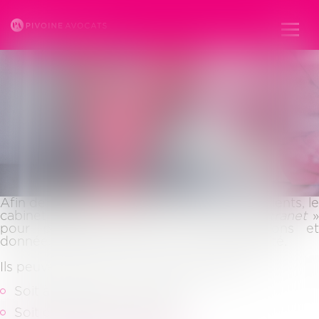
Ouvr
le
men
ESPACE CLIENT
Afin de toujours mieux tenir informés ses clients, le
cabinet pivoine dispose d’un espace «
extranet
pour partager avec eux les informations et
données qui les concernent en toute sécurité.
Ils peuvent accéder à leur espace client :
Soit à partir du site internet
Soit en cliquant sur le lien