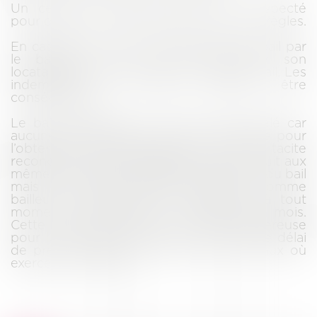
Un certain formalisme devra être respecté
pour obtenir ce renouvellement dans les règles.
En cas de refus de renouvellement du bail par
le bailleur, celui-ci devra indemniser son
locataire pour la perte de son droit au bail. Les
indemnités à verser peuvent être
conséquentes.
Le bail peut aussi ne pas être renouvelé car
aucune des parties n’a fait le nécessaire pour
l’obtenir. Le bail se poursuit alors par tacite
reconduction : cela signifie qu’il se poursuit aux
mêmes charges et conditions que celles du bail
mais sans durée précise. Preneur comme
bailleur pourront alors y mettre fin à tout
moment en respectant un préavis de 6 mois.
Cette situation peut donc être dangereuse
pour le preneur qui pourrait, une fois ce délai
de préavis passé, ne plus avoir de locaux où
exercer son activité.