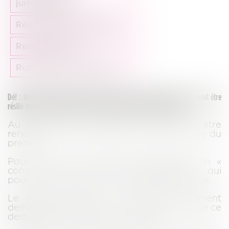
jurisprudence
Révocation du dirigeant
Responsabilité
Rupture des pourparlers
Déf : Un bail commercial est conclu pour une durée de 9 années. Il peut être
résilié tous les 3 ans sous réserve de respecter certaines conditions
.
Au terme des 9 années, le bail peut être
renouvelé à la demande du bailleur comme du
preneur.
Pour ce faire, le bailleur doit signifier un «
congé avec offre de renouvellement » qui
pourra être accepté ou refusé par le Preneur.
Le preneur quant à lui devra simplement
demander au bailleur le renouvellement, que ce
dernier pourra ou non lui accorder.