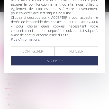
assurer le bon fonctionnement du site, nous utilisons
également des cookies soumis à votre consentement
pour collecter des statistiques de visite.
Cliquez ci-dessous sur « ACCEPTER » pour accepter le
dépôt de l'ensemble des cookies ou sur « CONFIGURER
Réception
» pour choisir quels cookies nécessitant votre
consentement seront déposés (cookies statistiques),
Redressement judiciaire
avant de continuer votre visite du site.
Plus d'informations
Régime mère-fille
CONFIGURER
REFUSER
Renouvellement du bail
ACCEPTER
Réserves
Réserve légale
Resiliation
RGPD
Revirement de