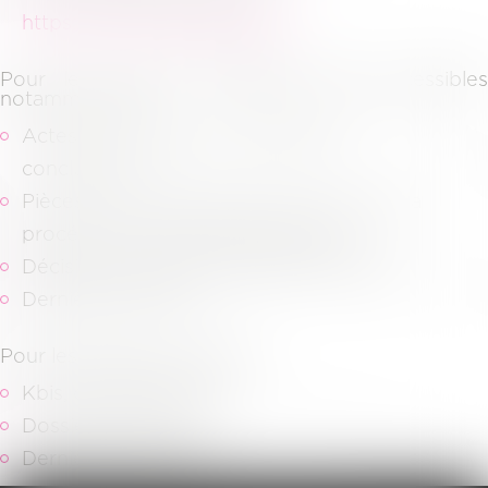
https://pivoine.secibonline.fr/
.
Pour les dossiers judiciaires, sont accessibles
notamment les
Actes de procédures (assignation,
conclusions…)
Pièces communiquées dans le cadre de la
procédure et aux pièces adverses,
Décisions de justice (jugement, arrêts…)
Dernières factures.
Pour les dossiers juridiques,
Kbis, derniers statuts,
Dossiers d’archives,
Dernières factures.