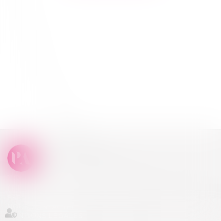
1 QUAI JULES COURMONT, 69002 LYON
(FRANCE) · (+33) 4 72 77 12 12
ESPACE CLIENT
NOUS CONTACTER
MENTIONS LÉGALES