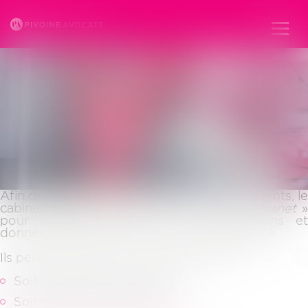
ESPACE CLIENT
Ouvr
le
men
Afin de toujours mieux tenir informés ses clients, le
cabinet pivoine dispose d’un espace «
extranet
pour partager avec eux les informations et
données qui les concernent en toute sécurité.
Ils peuvent accéder à leur espace client :
Soit à partir du site internet
Soit en cliquant sur le lien