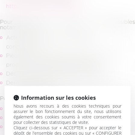
https://pivoine.secibonline.fr/
.
Pour les dossiers judiciaires, sont accessibles
notamment les
Actes de procédures (assignation,
conclusions…)
Pièces communiquées dans le cadre de la
procédure et aux pièces adverses,
Décisions de justice (jugement, arrêts…)
Dernières factures.
Information sur les cookies
Pour les dossiers juridiques,
Nous avons recours à des cookies techniques pour
Kbis, derniers statuts,
assurer le bon fonctionnement du site, nous utilisons
également des cookies soumis à votre consentement
Dossiers d’archives,
pour collecter des statistiques de visite.
Dernières factures.
Cliquez ci-dessous sur « ACCEPTER » pour accepter le
dépôt de l'ensemble des cookies ou sur « CONFIGURER