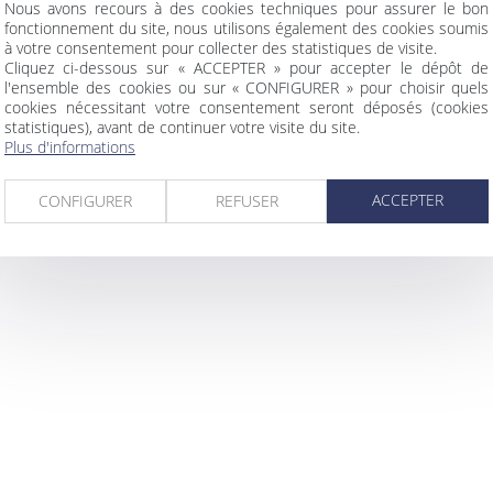
Nous avons recours à des cookies techniques pour assurer le bon
fonctionnement du site, nous utilisons également des cookies soumis
à votre consentement pour collecter des statistiques de visite.
Cliquez ci-dessous sur « ACCEPTER » pour accepter le dépôt de
l'ensemble des cookies ou sur « CONFIGURER » pour choisir quels
cookies nécessitant votre consentement seront déposés (cookies
SATION JUD
statistiques), avant de continuer votre visite du site.
Plus d'informations
ACCEPTER
CONFIGURER
REFUSER