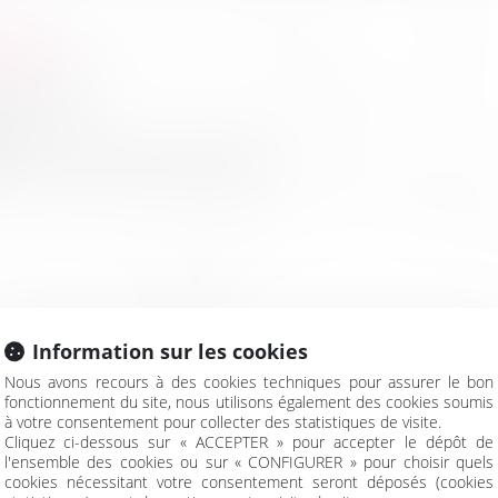
line.fr/
.
amment les
)
ure et aux pièces adverses,
Information sur les cookies
Nous avons recours à des cookies techniques pour assurer le bon
fonctionnement du site, nous utilisons également des cookies soumis
à votre consentement pour collecter des statistiques de visite.
Cliquez ci-dessous sur « ACCEPTER » pour accepter le dépôt de
l'ensemble des cookies ou sur « CONFIGURER » pour choisir quels
cookies nécessitant votre consentement seront déposés (cookies