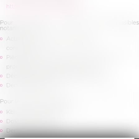
https://pivoine.secibonline.fr/
.
Pour les dossiers judiciaires, sont accessibles
notamment les
Actes de procédures (assignation,
conclusions…)
Pièces communiquées dans le cadre de la
procédure et aux pièces adverses,
Décisions de justice (jugement, arrêts…)
Dernières factures.
Pour les dossiers juridiques,
Kbis, derniers statuts,
Dossiers d’archives,
Dernières factures.