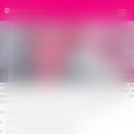
Ouvr
le
men
ESPACE CLIENT
Afin de toujours mieux tenir informés ses clients, le
cabinet pivoine dispose d’un espace «
extranet
pour partager avec eux les informations et
données qui les concernent en toute sécurité.
Ils peuvent accéder à leur espace client :
Soit à partir du site internet
Soit en cliquant sur le lien