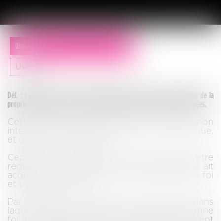
Usucapion
Usufruit
Déf. : L’usucapion, ou prescription acquisitive, consiste en l’acquisition de la
propriété d’un bien après en avoir été en possession pendant trente années.
Cette possession doit avoir été continue et non
interrompue, paisible, publique, non équivoque,
et à titre de propriétaire.
Cependant, le délai de trente années peut être
réduit à dix à condition que le possesseur ait
acquis la propriété de l’immeuble de bonne foi
et par un juste titre.
Par exemple, il s’agirait de la situation dans
laquelle une personne aurait acquis, de bonne
foi, un bien immobilier vendu frauduleusement