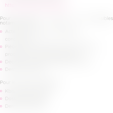
https://pivoine.secibonline.fr/
.
Pour les dossiers judiciaires, sont accessibles
notamment les
Actes de procédures (assignation,
conclusions…)
Pièces communiquées dans le cadre de la
procédure et aux pièces adverses,
Décisions de justice (jugement, arrêts…)
Dernières factures.
Pour les dossiers juridiques,
Kbis, derniers statuts,
Dossiers d’archives,
Dernières factures.