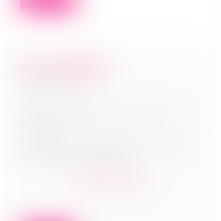
SARL L.D.M.S. ARCHITECTURE
29/08/2022
Date du jugement d’ouverture : 11
août 2022
Procédure : Liquidation judiciaire -
Société d'architecture
En savoir plus