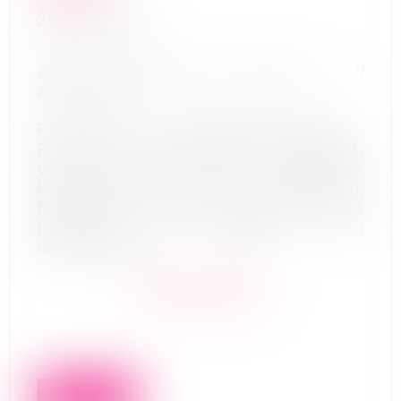
29/08/2022
Date du jugement d’ouverture : 11
août 2022
Procédure : Liquidation judiciaire -
Prêt à porter en habillement, achat,
vente en France et à l'étranger.
Prestations de services, exposition,
façonnage, Import, Export de tous
produits et matériels non
réglementés
En savoir plus
Lire la suite