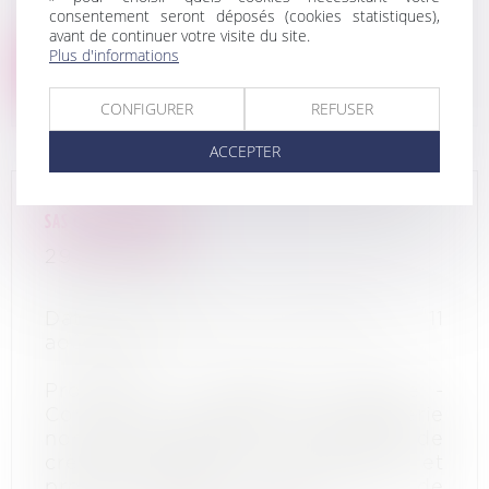
En savoir plus
consentement seront déposés (cookies statistiques),
avant de continuer votre visite du site.
Plus d'informations
Lire la suite
CONFIGURER
REFUSER
ACCEPTER
SAS CHOCO FACTORY
29/08/2022
Date du jugement d’ouverture : 11
août 2022
Procédure : Liquidation judiciaire -
Commerce de détail de chocolaterie
non auto produite ; commerce de
crèmes glacées, vente de vrac et
produits dérivés. Restauration de