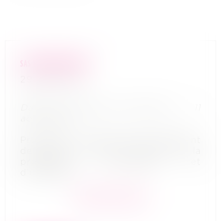
SAS HW ARCHITECTURE
29/08/2022
Date du jugement d’ouverture : 11
août 2022
Procédure : Procédure de traitement
de sortie de crise - Exercice de la
profession d’architecte et
d’urbaniste
En savoir plus