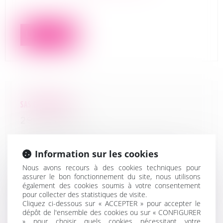
Lire la suite
SAS CONTRACTEO
29/08/2022
Date du jugement d’ouverture : 11
Information sur les cookies
août 2022
Nous avons recours à des cookies techniques pour
assurer le bon fonctionnement du site, nous utilisons
Procédure : Liquidation judiciaire -
également des cookies soumis à votre consentement
Edition et commercialisation de
pour collecter des statistiques de visite.
Cliquez ci-dessous sur « ACCEPTER » pour accepter le
logiciels applicatifs
dépôt de l'ensemble des cookies ou sur « CONFIGURER
» pour choisir quels cookies nécessitant votre