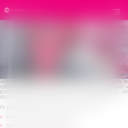
ESPACE CLIENT
Ouvr
le
men
Afin de toujours mieux tenir informés ses clients, le
cabinet pivoine dispose d’un espace «
extranet
pour partager avec eux les informations et
données qui les concernent en toute sécurité.
Ils peuvent accéder à leur espace client :
Soit à partir du site internet
Soit en cliquant sur le lien