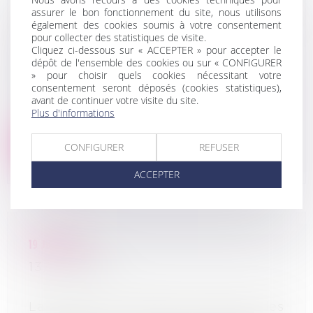
disposant de 50 places assises (30
assurer le bon fonctionnement du site, nous utilisons
en salle et 20 en terrasse) avec un
également des cookies soumis à votre consentement
pour collecter des statistiques de visite.
bel espace extérieur
Cliquez ci-dessous sur « ACCEPTER » pour accepter le
dépôt de l'ensemble des cookies ou sur « CONFIGURER
Effectif :
15
» pour choisir quels cookies nécessitant votre
consentement seront déposés (cookies statistiques),
En savoir plus :
gbetton@pivoine-
avant de continuer votre visite du site.
Plus d'informations
avocats.com
CONFIGURER
REFUSER
Lire la suite
ACCEPTER
19 JUIN 2024
13/09/2024
La Cour de cassation juge que les