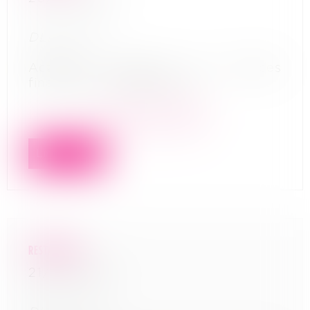
DLDO : NR
Activités auxiliaires de services
financiers et d’assurance
En savoir plus
Lire la suite
RESTAURANT
21/04/2022