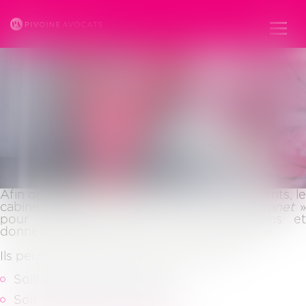
ESPACE CLIENT
Ouvr
le
men
Afin de toujours mieux tenir informés ses clients, le
cabinet pivoine dispose d’un espace «
extranet
pour partager avec eux les informations et
données qui les concernent en toute sécurité.
Ils peuvent accéder à leur espace client :
Soit à partir du site internet
Soit en cliquant sur le lien