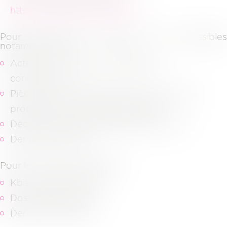
https://pivoine.secibonline.fr/
.
Pour les dossiers judiciaires, sont accessibles
notamment les
Actes de procédures (assignation,
conclusions…)
Pièces communiquées dans le cadre de la
procédure et aux pièces adverses,
Décisions de justice (jugement, arrêts…)
Dernières factures.
Pour les dossiers juridiques,
Kbis, derniers statuts,
Dossiers d’archives,
Dernières factures.