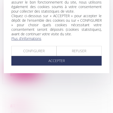
assurer le bon fonctionnement du site, nous utilisons
également des cookies soumis à votre consentement
pour collecter des statistiques de visite.
GEODE GROUP
Cliquez ci-dessous sur « ACCEPTER » pour accepter le
25/04/2022
dépôt de l'ensemble des cookies ou sur « CONFIGURER
» pour choisir quels cookies nécessitant votre
consentement seront déposés (cookies statistiques),
DLDO : NR
avant de continuer votre visite du site.
Plus d'informations
Conseil de gestion
CONFIGURER
REFUSER
En savoir plus
ACCEPTER
Lire la suite
AIR’A PRINT