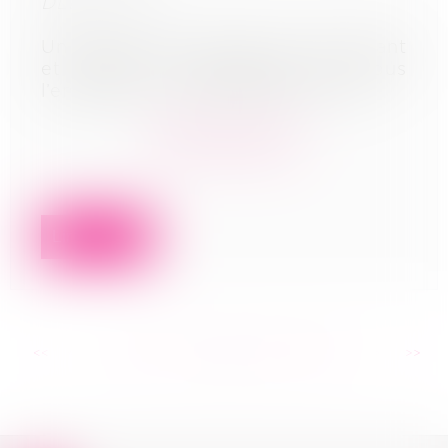
DLDO : NC
Un fonds de commerce de restaurant
et débit de boissons sis, sous
l’enseigne « Le BISTROPOLITAIN ».
En savoir plus
Lire la suite
<<
<
...
190
191
192
193
194
195
196
...
>
>>