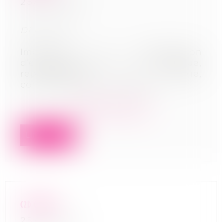
25/04/2022
DLDO : NR
Imprimerie et reproduction
d’enregistrements (Art graphique,
reproduction, tirage,
commercialisation graphique.)
En savoir plus
Lire la suite
C2D GROUPE
25/04/2022