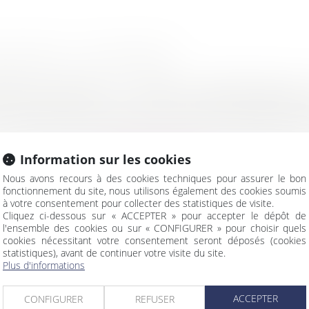
’ouverture : 19 août 2022
dation judiciaire - Travaux d'agencements
 magasins stands salon espaces publicitair
ues et trompes l'œil peintures et adhésifs pub
Information sur les cookies
En savoir plus
Nous avons recours à des cookies techniques pour assurer le bon
fonctionnement du site, nous utilisons également des cookies soumis
à votre consentement pour collecter des statistiques de visite.
Cliquez ci-dessous sur « ACCEPTER » pour accepter le dépôt de
l'ensemble des cookies ou sur « CONFIGURER » pour choisir quels
cookies nécessitant votre consentement seront déposés (cookies
statistiques), avant de continuer votre visite du site.
Plus d'informations
ACCEPTER
CONFIGURER
REFUSER