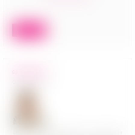
Lire la suite
CLAIR & BREF N°29
01/09/2022
Le lexique selon Pivoine… L’art de la