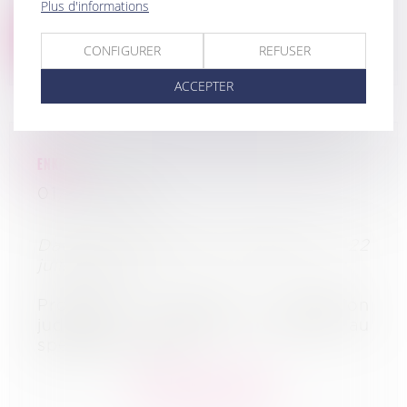
Plus d'informations
Lire la suite
CONFIGURER
REFUSER
ACCEPTER
ENKP
01/09/2022
Date de jugement d’ouverture : 22
juillet 2022
Procédure concernée : Liquidation
judiciaire - Activités de soutien au
spectacle vivant
En savoir plus