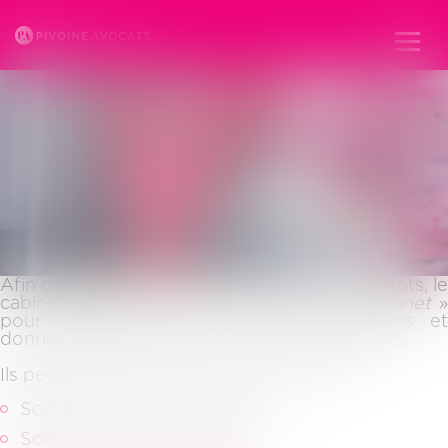
ESPACE CLIENT
Ouvr
le
men
Afin de toujours mieux tenir informés ses clients, le
cabinet pivoine dispose d’un espace «
extranet
pour partager avec eux les informations et
données qui les concernent en toute sécurité.
Ils peuvent accéder à leur espace client :
Soit à partir du site internet
Soit en cliquant sur le lien