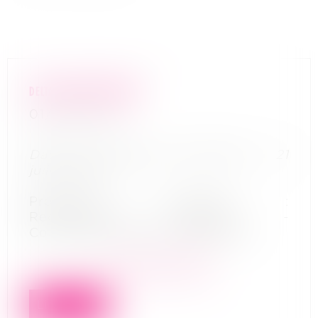
DELTA CONCEPT BATIMENT
01/09/2022
Date de jugement d’ouverture : 21
juillet 2022
Procédure concernée :
Redressement judiciaire -
Construction d’autres bâtiments
En savoir plus
Lire la suite