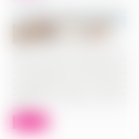
31/08/2022
Cass. Civ. 3ème, 13 juillet 2022, n°19-
20.231 En application de l’article 1792
du Code civil, le constructeur est
réputé responsable, envers le maître
ou l’acquéreur de l’ouvrage, des
dommages affectant un élément
d’équipement lorsqu’ils sont de
nature à rendre l’ouvrage impropre à
sa dest...
Lire la suite