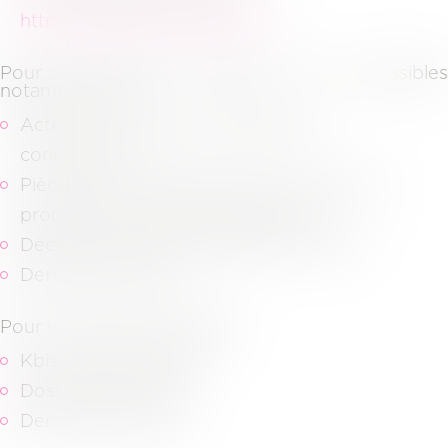
https://pivoine.secibonline.fr/
.
Pour les dossiers judiciaires, sont accessibles
notamment les
Actes de procédures (assignation,
conclusions…)
Pièces communiquées dans le cadre de la
procédure et aux pièces adverses,
Décisions de justice (jugement, arrêts…)
Dernières factures.
Pour les dossiers juridiques,
Kbis, derniers statuts,
Dossiers d’archives,
Dernières factures.