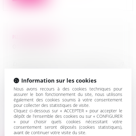
PIZZA PREGO LIVRAISON
01/09/2022
Date de jugement d’ouverture : 21
juillet 2022
Information sur les cookies
Procédure concernée : Liquidation
Nous avons recours à des cookies techniques pour
judiciaire - Restauration
assurer le bon fonctionnement du site, nous utilisons
traditionnelle.
également des cookies soumis à votre consentement
pour collecter des statistiques de visite.
Cliquez ci-dessous sur « ACCEPTER » pour accepter le
En savoir plus
dépôt de l'ensemble des cookies ou sur « CONFIGURER
» pour choisir quels cookies nécessitant votre
consentement seront déposés (cookies statistiques),
avant de continuer votre visite du site.