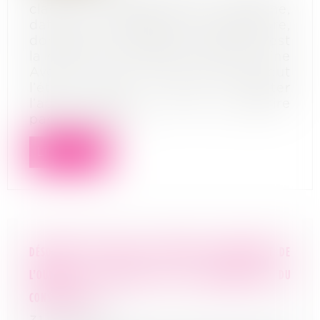
clarté du langage. Action paulienne,
dation en paiement, exéquature,
dominus litis, warrant agricole… C’est
la rentrée des classes . Chez Pivoine
Avocats, nous avons planché tout
l’été pour vous faciliter
l’apprentissage de notre vocabulaire
parfois étonna...
Lire la suite
DÉSORDRES AFFECTANT DES ÉLÉMENTS D’ÉQUIPEMENT DE
L’OUVRAGE : PRÉCISION SUR LA RESPONSABILITÉ DU
CONSTRUCTEUR