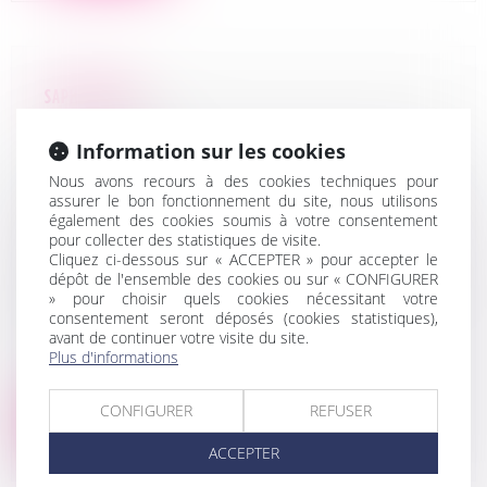
SAPHIR HOME
30/08/2022
Information sur les cookies
Nous avons recours à des cookies techniques pour
Date de jugement d’ouverture : 21
assurer le bon fonctionnement du site, nous utilisons
juillet 2022
également des cookies soumis à votre consentement
pour collecter des statistiques de visite.
Cliquez ci-dessous sur « ACCEPTER » pour accepter le
Procédure concernée : Liquidation
dépôt de l'ensemble des cookies ou sur « CONFIGURER
judiciaire - Construction de maisons
» pour choisir quels cookies nécessitant votre
individuelles
consentement seront déposés (cookies statistiques),
avant de continuer votre visite du site.
Plus d'informations
En savoir plus
CONFIGURER
REFUSER
Lire la suite
ACCEPTER