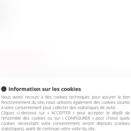
uros
uros
uros
voine-avocats.com
Information sur les cookies
Nous avons recours à des cookies techniques pour assurer le bon
fonctionnement du site, nous utilisons également des cookies soumis
à votre consentement pour collecter des statistiques de visite.
Cliquez ci-dessous sur « ACCEPTER » pour accepter le dépôt de
l'ensemble des cookies ou sur « CONFIGURER » pour choisir quels
cookies nécessitant votre consentement seront déposés (cookies
statistiques), avant de continuer votre visite du site.