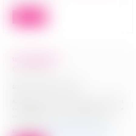
Lire la suite
SAS MAGIA DIAGNOSTICS
01/07/2026
DLDO
: 29 juillet 2026 à 12h00
Activité
: Conception, développement, production et
commercialisation d'un dispositif et de
consommables d'analyse biologique délocalisée
En savoir plus
:
gbetton@pivoine-avocats.com