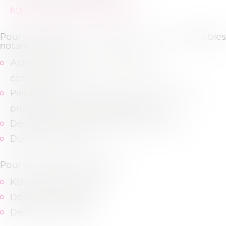
https://pivoine.secibonline.fr/
.
Pour les dossiers judiciaires, sont accessibles
notamment les
Actes de procédures (assignation,
conclusions…)
Pièces communiquées dans le cadre de la
procédure et aux pièces adverses,
Décisions de justice (jugement, arrêts…)
Dernières factures.
Pour les dossiers juridiques,
Kbis, derniers statuts,
Dossiers d’archives,
Dernières factures.