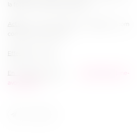
la forme d'un buffet à volonté
Actifs
: bail commercial, clientèle, nom
commercial "Shinjuku"
Effectif
: 6 salariés
En savoir plus
:
gbetton@pivoine-
avocats.com