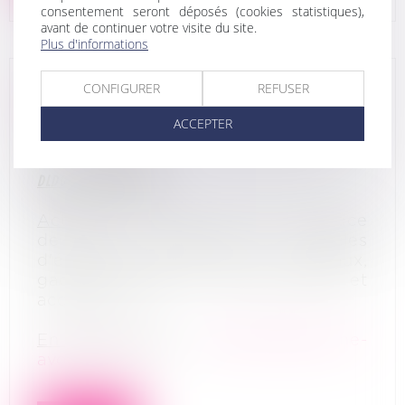
consentement seront déposés (cookies statistiques),
avant de continuer votre visite du site.
Plus d'informations
CONFIGURER
REFUSER
FONDS DE COMMERCE I SMOKE
ACCEPTER
07/07/2026
DLDO
: 29 juillet 2026
Activité
: fonds de fonds de négoce
de tous produits et articles
d'équipements, de loisirs, cadeaux,
gadgets, appareils électroniques et
accessoires
En savoir plus
:
gbetton@pivoine-
avocats.com