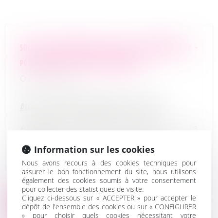
SOCIETE DE PRODUCTION DE FILMS ET PROGRAMMES TV -
POINT DU JOUR - LES FILMS DE BALIBARI
07/07/2026
DLDO
: vendredi 18 septembre 2026 à 16 heures
Activité
: production de films et de
programmes pour la télévision
Information sur les cookies
En savoir plus
:
gbetton@pivoine-
Nous avons recours à des cookies techniques pour
avocats.com
assurer le bon fonctionnement du site, nous utilisons
également des cookies soumis à votre consentement
pour collecter des statistiques de visite.
Cliquez ci-dessous sur « ACCEPTER » pour accepter le
Lire la suite
dépôt de l'ensemble des cookies ou sur « CONFIGURER
» pour choisir quels cookies nécessitant votre