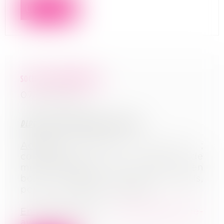
Lire la suite
SOCIETES DE MENUISERIES
07/07/2026
DLDO
: jeudi 23 juillet 2026 à 11 heures
Activité
: fabrique de volets ;
commercialise et pose de
mensuiseries en alu, en PVC et en
bois : fenêtres, portes, portails,
portes de garage, pergolas
En savoir plus
:
gbetton@pivoine-
avocats.com