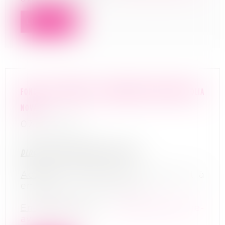
Lire la suite
FONDS DE COMMERCE DE RESTAURATION ITALIENNE DOLIA
NOVA
07/07/2026
DLDO
: lundi 10 août 2026 à 11 heures
Activité
: restauration sur place et à
emporter, service traiteur
En savoir plus
:
gbetton@pivoine-
avocats.com