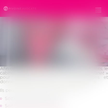
ESPACE CLIENT
Ouvr
le
men
Afin de toujours mieux tenir informés ses clients, le
cabinet pivoine dispose d’un espace «
extranet
pour partager avec eux les informations et
données qui les concernent en toute sécurité.
Ils peuvent accéder à leur espace client :
Soit à partir du site internet
Soit en cliquant sur le lien