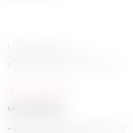
FONDS DE
COMMERCE DE
RESTAURATION KAN
Publié le :
07/07/2026
DLDO
: mercredi 22 juillet à 10 heures
Activité
: restauration asiatique exploité sous