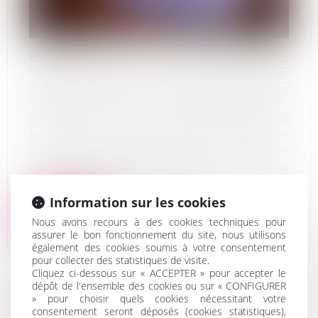
ETENDUE DE LA GARANTIE DE
L’AUTEUR DE L’OFFRE EN CAS DE
SUBSTITUTION DE CESSIONNAIRE
Violaine Reymond, Nicolas Rosain,
Claire Garcia et Ghislaine Betton font
le point sur le sujet… Dans le
contexte sanitaire actuel, le nombre
de cessions d’entreprises à la barre
du Tribunal risque de con...
Information sur les cookies
Lire la suite
Nous avons recours à des cookies techniques pour
assurer le bon fonctionnement du site, nous utilisons
également des cookies soumis à votre consentement
pour collecter des statistiques de visite.
Cliquez ci-dessous sur « ACCEPTER » pour accepter le
dépôt de l'ensemble des cookies ou sur « CONFIGURER
» pour choisir quels cookies nécessitant votre
consentement seront déposés (cookies statistiques),
DROIT DES PLATEFORMES NUMÉRIQUES