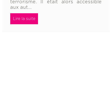
terrorisme. Il était alors accessible
aux aut...
Lire la suite
<<
<
...
152
153
154
155
156
157
158
...
>
>>
1 QUAI JULES COURMONT, 69002 LYON
(FRANCE) · (+33) 4 72 77 12 12
ESPACE CLIENT
NOUS CONTACTER