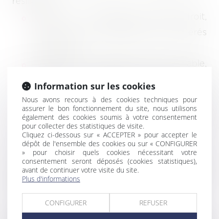
résiliation :
l’article 12-1 : immédiate et de plein droit,
dans des cas limitativement énumérés
(par LRAR) ;
l’article 12-2 : à défaut d’accord amiable,
en cas de manquement par l’une des
Information sur les cookies
parties à l’une de ses obligations
Nous avons recours à des cookies techniques pour
assurer le bon fonctionnement du site, nous utilisons
contractuelles (par LRAR avec mise en
également des cookies soumis à votre consentement
pour collecter des statistiques de visite.
demeure restée infructueuse dans un
Cliquez ci-dessous sur « ACCEPTER » pour accepter le
délai de 30 jours).
dépôt de l'ensemble des cookies ou sur « CONFIGURER
» pour choisir quels cookies nécessitant votre
consentement seront déposés (cookies statistiques),
La lettre recommandée invoquait divers
avant de continuer votre visite du site.
manquements et se fondait ainsi sur l’article
Plus d'informations
12-2.
CONFIGURER
REFUSER