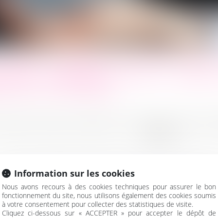
 BAD LEAVER NE DOIT PAS 
IAIRE PROHIBÉE PAR LE CODE
 2021, N°18/21284)
permet, dans les promesses de cessions de titres
, d’exercer ladite promesse à un
prix décoté
lors de l
Information sur les cookies
 certaines difficultés lorsque l’associé en question
Nous avons recours à des cookies techniques pour assurer le bon
fonctionnement du site, nous utilisons également des cookies soumis
à votre consentement pour collecter des statistiques de visite.
Cliquez ci-dessous sur « ACCEPTER » pour accepter le dépôt de