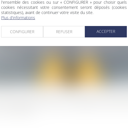
l'ensemble des cookies ou sur « CONFIGURER » pour choisir quels
cookies nécessitant votre consentement seront déposés (cookies
statistiques), avant de continuer votre visite du site.
Plus d'informations
ACCEPTER
CONFIGURER
REFUSER
nnal de prescription de l’action en responsab
 différemment de son point de départ fixé con
 à compter du jour où le titulaire d’un droit
lui permettan...