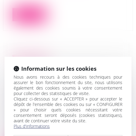
Lire la suite
HERMES DIFFUSION
30/08/2022
Information sur les cookies
Nous avons recours à des cookies techniques pour
assurer le bon fonctionnement du site, nous utilisons
Date de jugement d’ouverture : 6
également des cookies soumis à votre consentement
juillet 2022
pour collecter des statistiques de visite.
Cliquez ci-dessous sur « ACCEPTER » pour accepter le
Procédure concernée : Liquidation
dépôt de l'ensemble des cookies ou sur « CONFIGURER
» pour choisir quels cookies nécessitant votre
judiciaire - Commerce de gros de
consentement seront déposés (cookies statistiques),
bois et de matériaux de construction
avant de continuer votre visite du site.
Plus d'informations
En savoir plus