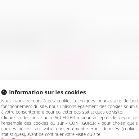
uverture : 19 juillet 2022
 : Liquidation judiciaire - Négoce de matér
 toute nature.
En savoir plus
Information sur les cookies
Nous avons recours à des cookies techniques pour assurer le bon
fonctionnement du site, nous utilisons également des cookies soumis
à votre consentement pour collecter des statistiques de visite.
Cliquez ci-dessous sur « ACCEPTER » pour accepter le dépôt de
l'ensemble des cookies ou sur « CONFIGURER » pour choisir quels
cookies nécessitant votre consentement seront déposés (cookies
statistiques), avant de continuer votre visite du site.