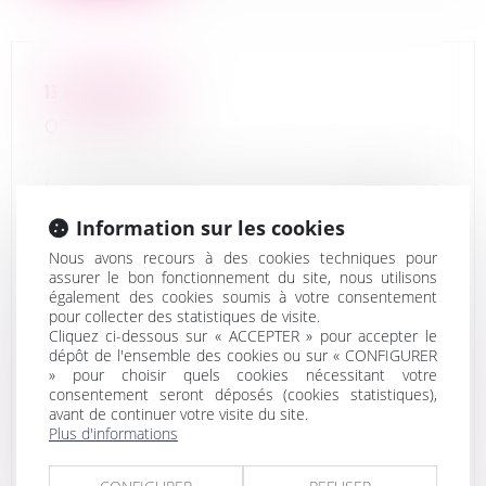
13 NOVEMBRE 2023
07/12/2023
La Mutuelle de Poitiers condamnée
par une décision de la Commission
Information sur les cookies
des sanctions de l’ACPR pour
Nous avons recours à des cookies techniques pour
violation de ses obligations en
assurer le bon fonctionnement du site, nous utilisons
matière de lutte contre le
également des cookies soumis à votre consentement
blanchiment et le financement du
pour collecter des statistiques de visite.
terrorisme (LCB-FT).
Cliquez ci-dessous sur « ACCEPTER » pour accepter le
dépôt de l'ensemble des cookies ou sur « CONFIGURER
» pour choisir quels cookies nécessitant votre
La Commission des sanctions de
consentement seront déposés (cookies statistiques),
l’ACPR sanctionne la Mutuelle de
avant de continuer votre visite du site.
Plus d'informations
Poitiers Assurances | ACPR (banque-
france.fr)