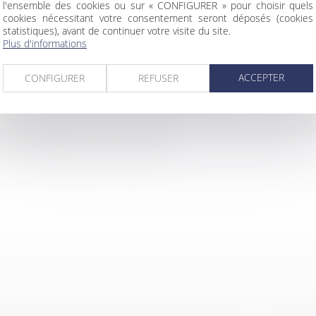
l'ensemble des cookies ou sur « CONFIGURER » pour choisir quels
cookies nécessitant votre consentement seront déposés (cookies
statistiques), avant de continuer votre visite du site.
Plus d'informations
ACCEPTER
CONFIGURER
REFUSER
ef délai simplifiée par le Décret n°2023-
2023-1391 du 29 décembre 2023 « portant si
n matière civile » modifie la sous-section 
 à la procédure ordinaire...