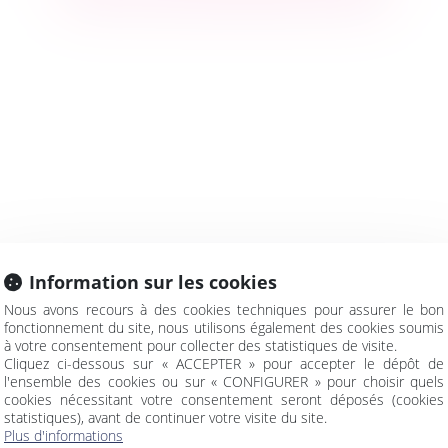
Information sur les cookies
Nous avons recours à des cookies techniques pour assurer le bon
fonctionnement du site, nous utilisons également des cookies soumis
à votre consentement pour collecter des statistiques de visite.
Cliquez ci-dessous sur « ACCEPTER » pour accepter le dépôt de
l'ensemble des cookies ou sur « CONFIGURER » pour choisir quels
t une clause de résiliation pour motif légiti
cookies nécessitant votre consentement seront déposés (cookies
éservée à une des parties n’exclut pas un con
statistiques), avant de continuer votre visite du site.
Plus d'informations