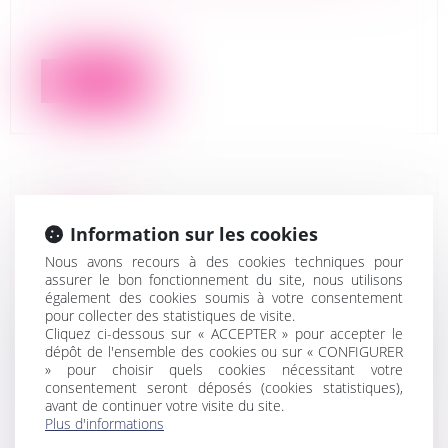
Lire la suite
26 JUIN 2024
Information sur les cookies
01/07/2024
Nous avons recours à des cookies techniques pour
assurer le bon fonctionnement du site, nous utilisons
également des cookies soumis à votre consentement
Le Conseil constitutionnel a consacré
pour collecter des statistiques de visite.
l’obligation d’informer le magistrat
Cliquez ci-dessous sur « ACCEPTER » pour accepter le
dépôt de l'ensemble des cookies ou sur « CONFIGURER
judiciaire qui comparaît devant la
» pour choisir quels cookies nécessitant votre
formation disciplinaire du Conseil
consentement seront déposés (cookies statistiques),
supérieur de la magistrature (CSM)
avant de continuer votre visite du site.
de son droit à garder le silence.
Plus d'informations