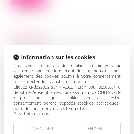
ECOLE D’AVIATION
20/10/2023
Information sur les cookies
Nous avons recours à des cookies techniques pour
Date limite du dépôt de l’offre : 20
assurer le bon fonctionnement du site, nous utilisons
décembre 2023 à 12h00
également des cookies soumis à votre consentement
pour collecter des statistiques de visite.
Activité : Ecole de formation,
Cliquez ci-dessous sur « ACCEPTER » pour accepter le
dépôt de l'ensemble des cookies ou sur « CONFIGURER
d’entrainement et de maintien de
» pour choisir quels cookies nécessitant votre
compétences pour pilotes d’avions
consentement seront déposés (cookies statistiques),
professionnels et privés.
avant de continuer votre visite du site.
Plus d'informations
Effectif : 6
CONFIGURER
REFUSER
Données financières : Chiffre